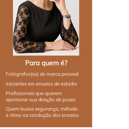
Para quem é?
Fotógrafos(as) de marca pessoal
Iniciantes em ensaios de estúdio
Profissionais que querem
aprimorar sua direção de poses
Quem busca segurança, método
e ritmo na condução dos ensaios