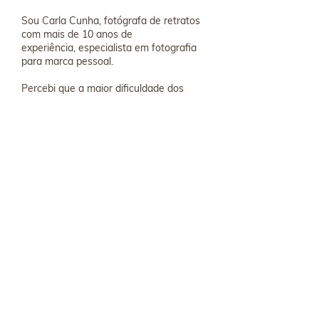
Sou Carla Cunha, fotógrafa de retratos
com mais de 10 anos de
experiência, especialista em fotografia
para marca pessoal.
Percebi que a maior dificuldade dos
fotógrafos não é a técnica do
clique em si, mas sim a direção de
poses: como guiar o cliente
para que ele se sinta seguro, natural e
conectado diante da
câmera.
Foi a partir dessa necessidade real que
criei o Método POSE PRO
— um guia + catálogo prático e
estratégico que une teoria
aplicada, direção fluida e poses
pensadas para ensaios de marca
pessoal.